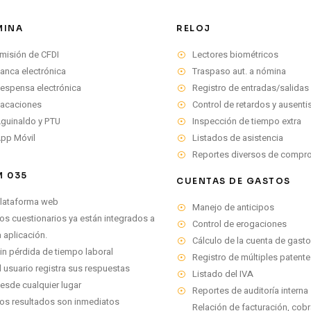
MINA
RELOJ
misión de CFDI
Lectores biométricos
anca electrónica
Traspaso aut. a nómina
espensa electrónica
Registro de entradas/salidas
acaciones
Control de retardos y ausent
guinaldo y PTU
Inspección de tiempo extra
pp Móvil
Listados de asistencia
Reportes diversos de compr
 035
CUENTAS DE GASTOS
lataforma web
Manejo de anticipos
os cuestionarios ya están integrados a
Control de erogaciones
a aplicación.
Cálculo de la cuenta de gast
in pérdida de tiempo laboral
Registro de múltiples patente
l usuario registra sus respuestas
Listado del IVA
esde cualquier lugar
Reportes de auditoría interna
os resultados son inmediatos
Relación de facturación, cob