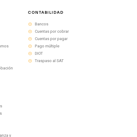
CONTABILIDAD
Bancos
Cuentas por cobrar
Cuentas por pagar
ismos
Pago múltiple
DIOT
Traspaso al SAT
obación
os
s
ranza y