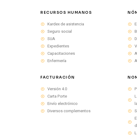
RECURSOS HUMANOS
NÓ
Kardex de asistencia
E
Seguro social
B
SUA
D
Expedientes
V
Capacitaciones
A
Enfermería
A
FACTURACIÓN
NOM
Versión 4.0
P
Carta Porte
L
Envío electrónico
l
Diversos complementos
S
E
d
L