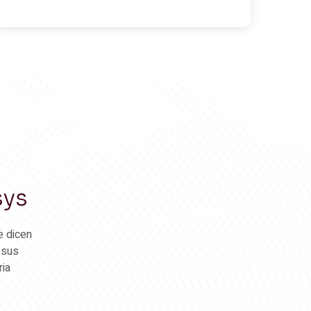
sys
e dicen
 sus
ria