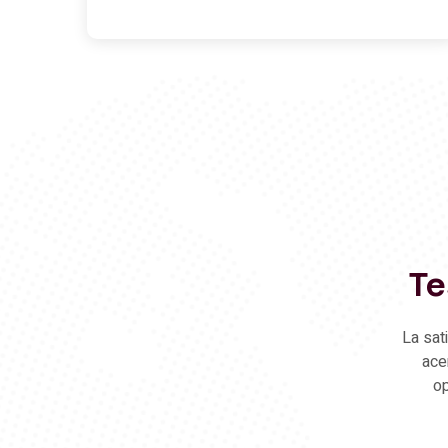
Te
La sat
ace
op