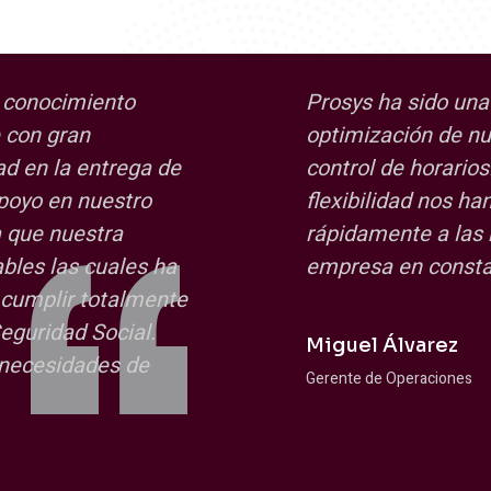
 conocimiento
Prosys ha sido una
 con gran
optimización de nu
ad en la entrega de
control de horarios
poyo en nuestro
flexibilidad nos h
 que nuestra
rápidamente a las
bles las cuales ha
empresa en consta
 cumplir totalmente
eguridad Social.
Miguel Álvarez
 necesidades de
Gerente de Operaciones