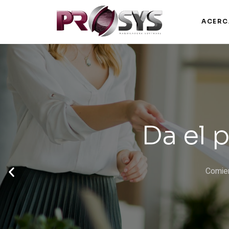
ACERC
Liderando l
in